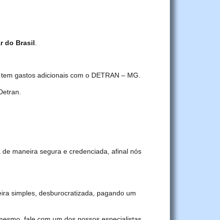
r do Brasil
.
cê tem gastos adicionais com o DETRAN – MG.
Detran.
 de maneira segura e credenciada, afinal nós
ra simples, desburocratizada, pagando um
 mesmo, fale com um dos nossos especialistas.