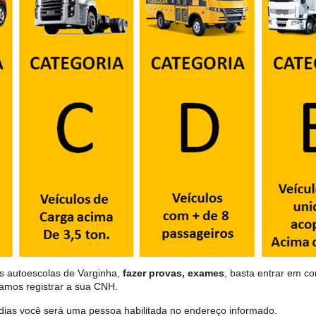
as autoescolas de Varginha,
fazer provas, exames
, basta entrar em co
samos registrar a sua CNH.
dias você será uma pessoa habilitada no endereço informado.