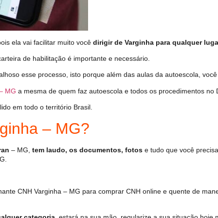
s ela vai facilitar muito você
dirigir de Varginha para qualquer luga
arteira de habilitação é importante e necessário.
alhoso esse processo, isto porque além das aulas da autoescola, vo
 – MG
a mesma de quem faz autoescola e todos os procedimentos no 
o em todo o território Brasil.
ginha – MG?
ran
– MG,
tem laudo, os documentos, fotos
e tudo que você precisa
G.
hante CNH Varginha – MG para comprar CNH online e quente de manei
alquer categoria
, estará na sua mão, regularize a sua situação hoje