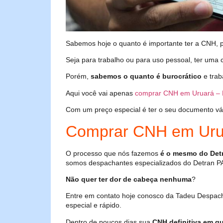
Sabemos hoje o quanto é importante ter a CNH, poi
Seja para trabalho ou para uso pessoal, ter uma c
Porém,
sabemos o quanto é burocrático
e trab
Aqui você vai apenas
comprar CNH em Uruará – 
Com um preço especial é ter o seu documento válid
Comprar CNH em Uru
O processo que nós fazemos
é o mesmo do Det
somos despachantes especializados do Detran P
Não quer ter dor de cabeça nenhuma
?
Entre em contato hoje conosco da Tadeu Despac
especial e rápido.
Dentro de poucos dias sua
CNH definitiva em qu