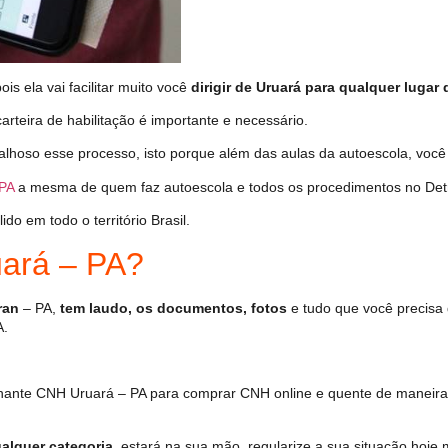
s ela vai facilitar muito você
dirigir de Uruará para qualquer lugar 
arteira de habilitação é importante e necessário.
alhoso esse processo, isto porque além das aulas da autoescola, voc
PA
a mesma de quem faz autoescola e todos os procedimentos no Det
o em todo o território Brasil.
ará – PA?
ran
– PA,
tem laudo, os documentos, fotos
e tudo que você precisa 
A.
hante CNH Uruará – PA para comprar CNH online e quente de maneira
alquer categoria
, estará na sua mão, regularize a sua situação hoje