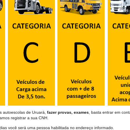
as autoescolas de Uruará,
fazer provas, exames
, basta entrar em cont
samos registrar a sua CNH.
dias você será uma pessoa habilitada no endereço informado.