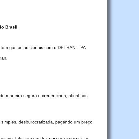
do Brasil
.
ê tem gastos adicionais com o DETRAN – PA.
ran.
de maneira segura e credenciada, afinal nós
 simples, desburocratizada, pagando um preço
 mesmo, fale com um dos nossos especialistas.