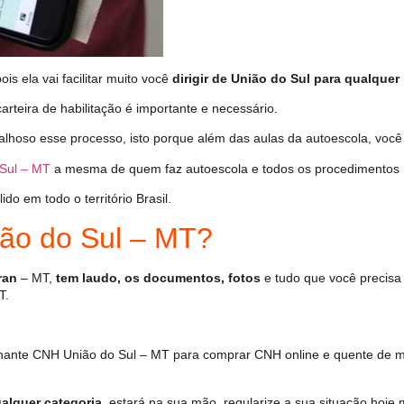
s ela vai facilitar muito você
dirigir de União do Sul para qualquer 
arteira de habilitação é importante e necessário.
alhoso esse processo, isto porque além das aulas da autoescola, voc
Sul – MT
a mesma de quem faz autoescola e todos os procedimentos 
o em todo o território Brasil.
ão do Sul – MT?
ran
– MT,
tem laudo, os documentos, fotos
e tudo que você precisa 
T.
hante CNH União do Sul – MT para comprar CNH online e quente de m
alquer categoria
, estará na sua mão, regularize a sua situação hoje