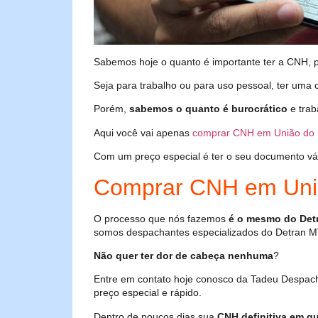
Sabemos hoje o quanto é importante ter a CNH, poi
Seja para trabalho ou para uso pessoal, ter uma c
Porém,
sabemos o quanto é burocrático
e trab
Aqui você vai apenas
comprar CNH em União do 
Com um preço especial é ter o seu documento válid
Comprar CNH em Uni
O processo que nós fazemos
é o mesmo do Det
somos despachantes especializados do Detran M
Não quer ter dor de cabeça nenhuma
?
Entre em contato hoje conosco da Tadeu Despac
preço especial e rápido.
Dentro de poucos dias sua
CNH definitiva em qu