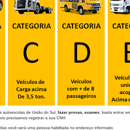
s autoescolas de União do Sul,
fazer provas, exames
, basta entrar e
ois precisamos registrar a sua CNH.
dias você será uma pessoa habilitada no endereço informado.