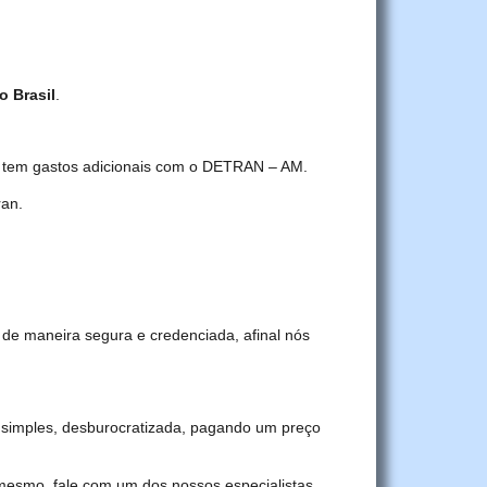
o Brasil
.
cê tem gastos adicionais com o DETRAN – AM.
ran.
 de maneira segura e credenciada, afinal nós
simples, desburocratizada, pagando um preço
 mesmo, fale com um dos nossos especialistas.