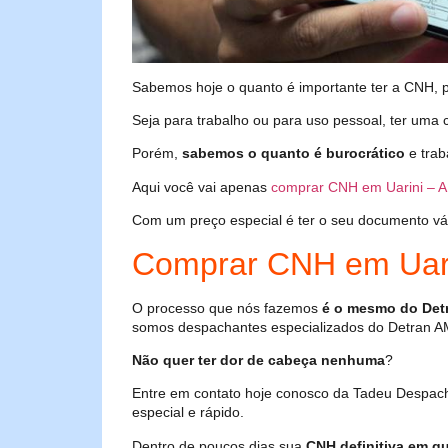
Sabemos hoje o quanto é importante ter a CNH, poi
Seja para trabalho ou para uso pessoal, ter uma c
Porém,
sabemos o quanto é burocrático
e trab
Aqui você vai apenas
comprar CNH em Uarini – 
Com um preço especial é ter o seu documento válid
Comprar CNH em Uar
O processo que nós fazemos
é o mesmo do Det
somos despachantes especializados do Detran A
Não quer ter dor de cabeça nenhuma
?
Entre em contato hoje conosco da Tadeu Despac
especial e rápido.
Dentro de poucos dias sua
CNH definitiva em qu