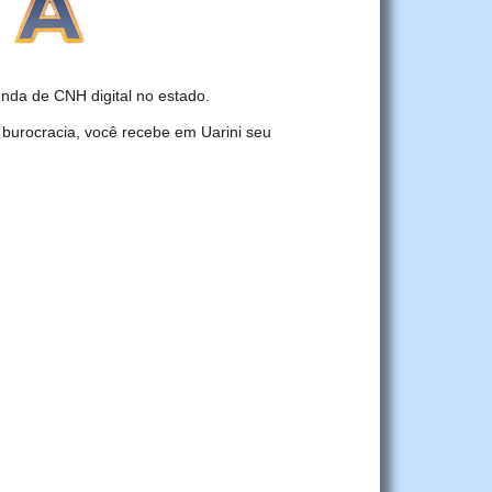
da de CNH digital no estado.
 burocracia, você recebe em Uarini seu