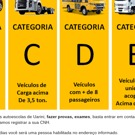
s autoescolas de Uarini,
fazer provas, exames
, basta entrar em conta
samos registrar a sua CNH.
dias você será uma pessoa habilitada no endereço informado.