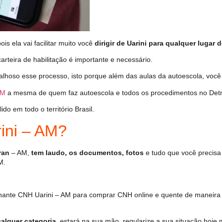
s ela vai facilitar muito você
dirigir de Uarini para qualquer lugar d
arteira de habilitação é importante e necessário.
alhoso esse processo, isto porque além das aulas da autoescola, vo
AM
a mesma de quem faz autoescola e todos os procedimentos no Det
o em todo o território Brasil.
ini – AM?
ran
– AM,
tem laudo, os documentos, fotos
e tudo que você precisa
M.
hante CNH Uarini – AM para comprar CNH online e quente de maneira 
alquer categoria
, estará na sua mão, regularize a sua situação hoje