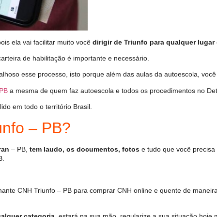
s ela vai facilitar muito você
dirigir de Triunfo para qualquer lugar
arteira de habilitação é importante e necessário.
alhoso esse processo, isto porque além das aulas da autoescola, voc
 PB
a mesma de quem faz autoescola e todos os procedimentos no Det
o em todo o território Brasil.
nfo – PB?
ran
– PB,
tem laudo, os documentos, fotos
e tudo que você precisa 
B.
ante CNH Triunfo – PB para comprar CNH online e quente de maneira
alquer categoria
, estará na sua mão, regularize a sua situação hoje