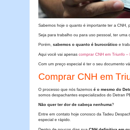
Sabemos hoje o quanto é importante ter a CNH, poi
Seja para trabalho ou para uso pessoal, ter uma c
Porém,
sabemos o quanto é burocrático
e trab
Aqui você vai apenas
comprar CNH em Triunfo –
Com um preço especial é ter o seu documento válid
Comprar CNH em Triu
O processo que nós fazemos
é o mesmo do Det
somos despachantes especializados do Detran P
Não quer ter dor de cabeça nenhuma
?
Entre em contato hoje conosco da Tadeu Despach
especial e rápido.
Dentro de poucos dias sua
CNH definitiva em qu