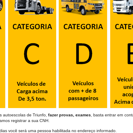
s autoescolas de Triunfo,
fazer provas, exames
, basta entrar em cont
samos registrar a sua CNH.
dias você será uma pessoa habilitada no endereço informado.