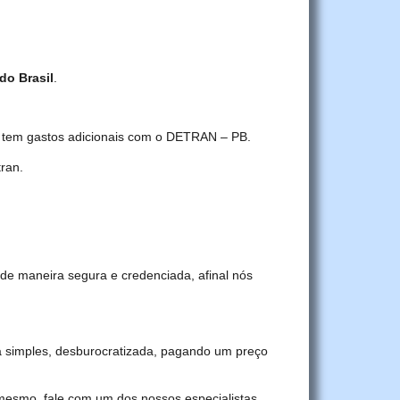
 do Brasil
.
ê tem gastos adicionais com o DETRAN – PB.
ran.
de maneira segura e credenciada, afinal nós
 simples, desburocratizada, pagando um preço
 mesmo, fale com um dos nossos especialistas.