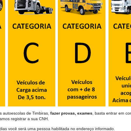
s autoescolas de Timbiras,
fazer provas, exames
, basta entrar em co
samos registrar a sua CNH.
dias você será uma pessoa habilitada no endereço informado.