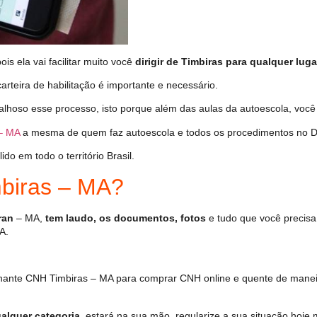
s ela vai facilitar muito você
dirigir de Timbiras para qualquer luga
arteira de habilitação é importante e necessário.
alhoso esse processo, isto porque além das aulas da autoescola, vo
– MA
a mesma de quem faz autoescola e todos os procedimentos no D
o em todo o território Brasil.
biras – MA?
ran
– MA,
tem laudo, os documentos, fotos
e tudo que você precisa
A.
hante CNH Timbiras – MA para comprar CNH online e quente de manei
alquer categoria
, estará na sua mão, regularize a sua situação hoje