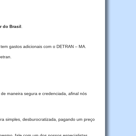
r do Brasil
.
cê tem gastos adicionais com o DETRAN – MA.
etran.
 de maneira segura e credenciada, afinal nós
ra simples, desburocratizada, pagando um preço
 mesmo, fale com um dos nossos especialistas.