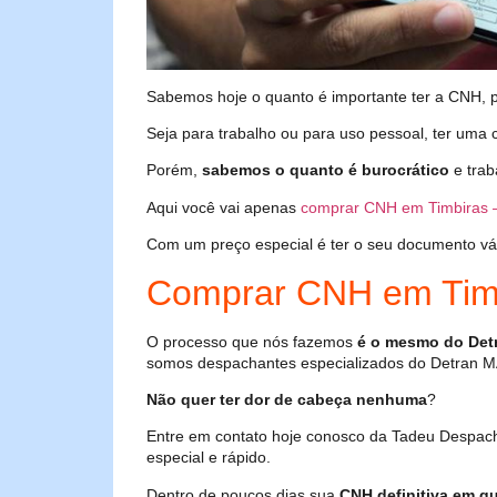
Sabemos hoje o quanto é importante ter a CNH, poi
Seja para trabalho ou para uso pessoal, ter uma c
Porém,
sabemos o quanto é burocrático
e trab
Aqui você vai apenas
comprar CNH em Timbiras 
Com um preço especial é ter o seu documento válid
Comprar CNH em Tim
O processo que nós fazemos
é o mesmo do Det
somos despachantes especializados do Detran M
Não quer ter dor de cabeça nenhuma
?
Entre em contato hoje conosco da Tadeu Despac
especial e rápido.
Dentro de poucos dias sua
CNH definitiva em qu