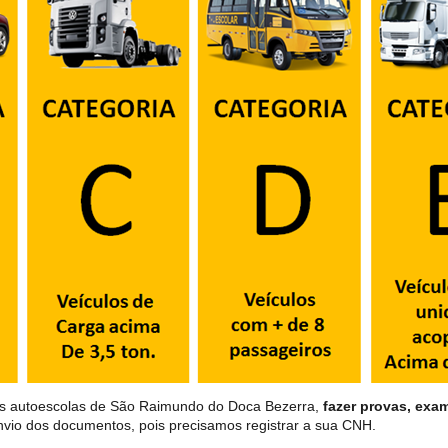
as autoescolas de São Raimundo do Doca Bezerra,
fazer provas, exa
envio dos documentos, pois precisamos registrar a sua CNH.