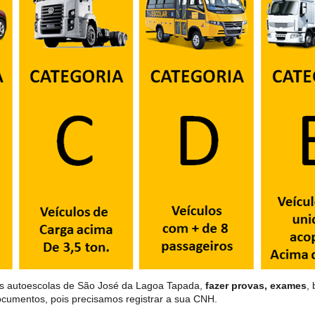
as autoescolas de São José da Lagoa Tapada,
fazer provas, exames
,
ocumentos, pois precisamos registrar a sua CNH.