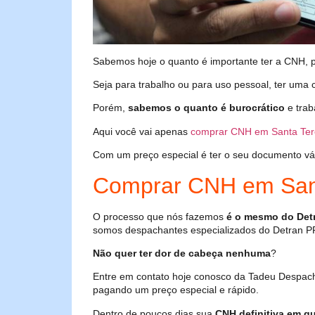
Sabemos hoje o quanto é importante ter a CNH, poi
Seja para trabalho ou para uso pessoal, ter uma c
Porém,
sabemos o quanto é burocrático
e trab
Aqui você vai apenas
comprar CNH em Santa Ter
Com um preço especial é ter o seu documento válid
Comprar CNH em Sant
O processo que nós fazemos
é o mesmo do Det
somos despachantes especializados do Detran P
Não quer ter dor de cabeça nenhuma
?
Entre em contato hoje conosco da Tadeu Despach
pagando um preço especial e rápido.
Dentro de poucos dias sua
CNH definitiva em qu