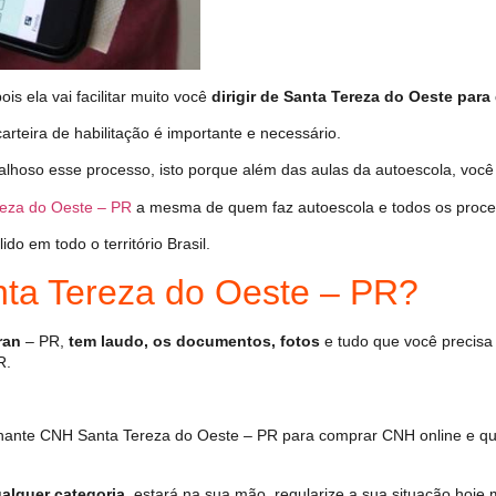
s ela vai facilitar muito você
dirigir de Santa Tereza do Oeste para
arteira de habilitação é importante e necessário.
alhoso esse processo, isto porque além das aulas da autoescola, voc
eza do Oeste – PR
a mesma de quem faz autoescola e todos os proce
o em todo o território Brasil.
a Tereza do Oeste – PR?
ran
– PR,
tem laudo, os documentos, fotos
e tudo que você precisa 
R.
ante CNH Santa Tereza do Oeste – PR para comprar CNH online e que
alquer categoria
, estará na sua mão, regularize a sua situação hoje