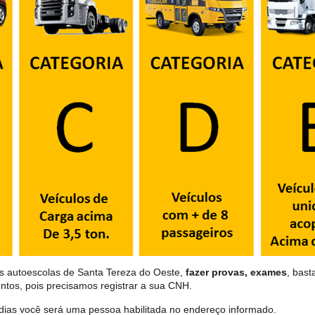
as autoescolas de Santa Tereza do Oeste,
fazer provas, exames
, bast
ntos, pois precisamos registrar a sua CNH.
dias você será uma pessoa habilitada no endereço informado.