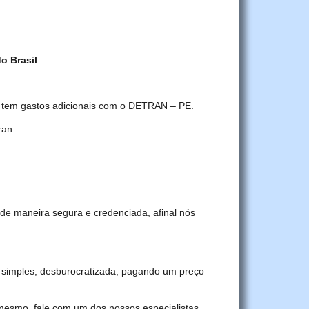
do Brasil
.
ê tem gastos adicionais com o DETRAN – PE.
ran.
de maneira segura e credenciada, afinal nós
 simples, desburocratizada, pagando um preço
 mesmo, fale com um dos nossos especialistas.