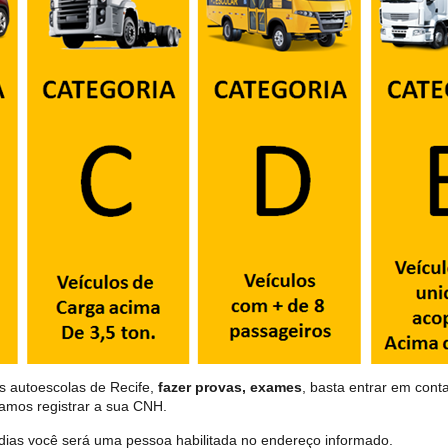
s autoescolas de Recife,
fazer provas, exames
, basta entrar em conta
samos registrar a sua CNH.
dias você será uma pessoa habilitada no endereço informado.