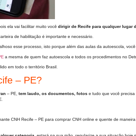
s ela vai facilitar muito você
dirigir de Recife para qualquer lugar 
arteira de habilitação é importante e necessário.
alhoso esse processo, isto porque além das aulas da autoescola, voc
PE
a mesma de quem faz autoescola e todos os procedimentos no Det
o em todo o território Brasil.
ife – PE?
ran
– PE,
tem laudo, os documentos, fotos
e tudo que você precisa 
E.
hante CNH Recife – PE para comprar CNH online e quente de maneira
alquer categoria
, estará na sua mão, regularize a sua situação hoje