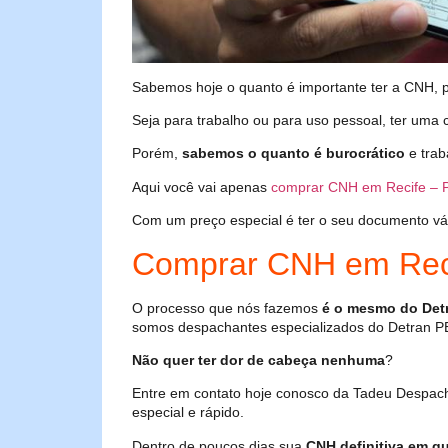
Sabemos hoje o quanto é importante ter a CNH, poi
Seja para trabalho ou para uso pessoal, ter uma c
Porém,
sabemos o quanto é burocrático
e trab
Aqui você vai apenas
comprar CNH em Recife – 
Com um preço especial é ter o seu documento válid
Comprar CNH em Rec
O processo que nós fazemos
é o mesmo do Det
somos despachantes especializados do Detran P
Não quer ter dor de cabeça nenhuma
?
Entre em contato hoje conosco da Tadeu Despac
especial e rápido.
Dentro de poucos dias sua
CNH definitiva em qu