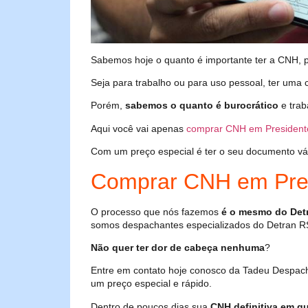
Sabemos hoje o quanto é importante ter a CNH, poi
Seja para trabalho ou para uso pessoal, ter uma c
Porém,
sabemos o quanto é burocrático
e trab
Aqui você vai apenas
comprar CNH em President
Com um preço especial é ter o seu documento válid
Comprar CNH em Pre
O processo que nós fazemos
é o mesmo do Det
somos despachantes especializados do Detran R
Não quer ter dor de cabeça nenhuma
?
Entre em contato hoje conosco da Tadeu Despac
um preço especial e rápido.
Dentro de poucos dias sua
CNH definitiva em qu