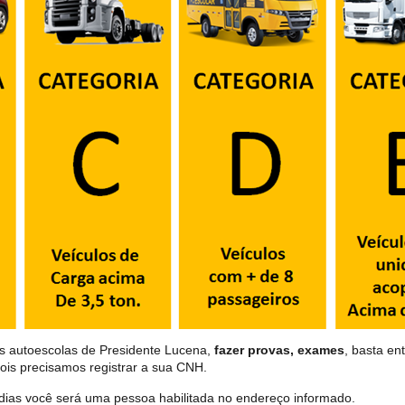
as autoescolas de Presidente Lucena,
fazer provas, exames
, basta en
ois precisamos registrar a sua CNH.
dias você será uma pessoa habilitada no endereço informado.