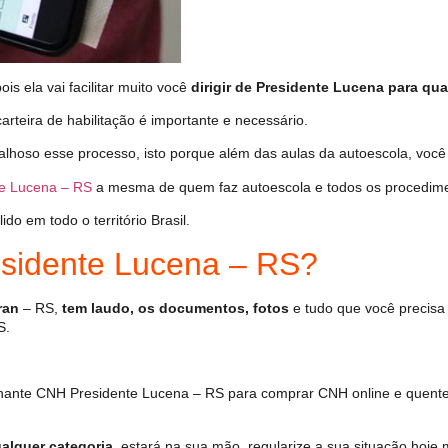
s ela vai facilitar muito você
dirigir de Presidente Lucena para qua
arteira de habilitação é importante e necessário.
alhoso esse processo, isto porque além das aulas da autoescola, voc
e Lucena – RS
a mesma de quem faz autoescola e todos os procedime
o em todo o território Brasil.
sidente Lucena – RS?
ran
– RS,
tem laudo, os documentos, fotos
e tudo que você precisa 
S.
hante CNH Presidente Lucena – RS para comprar CNH online e quente
alquer categoria
, estará na sua mão, regularize a sua situação hoje