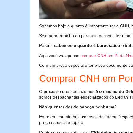
Sabemos hoje o quanto é importante ter a CNH, poi
Seja para trabalho ou para uso pessoal, ter uma c
Porém,
sabemos o quanto é burocrático
e trab
Aqui você vai apenas
comprar CNH em Porto Nac
Com um preço especial é ter o seu documento válid
Comprar CNH em Port
O processo que nós fazemos
é o mesmo do Det
somos despachantes especializados do Detran T
Não quer ter dor de cabeça nenhuma
?
Entre em contato hoje conosco da Tadeu Despac
preço especial e rápido.
Dentro de poucos dias sua
CNH definitiva em qu