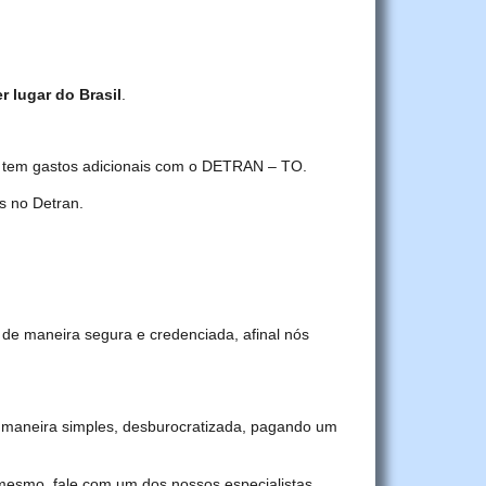
r lugar do Brasil
.
cê tem gastos adicionais com o DETRAN – TO.
s no Detran.
 de maneira segura e credenciada, afinal nós
 maneira simples, desburocratizada, pagando um
 mesmo, fale com um dos nossos especialistas.