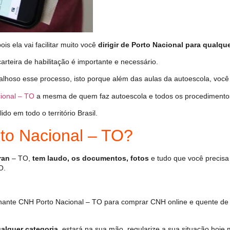
s ela vai facilitar muito você
dirigir de Porto Nacional para qualque
arteira de habilitação é importante e necessário.
alhoso esse processo, isto porque além das aulas da autoescola, vo
ional – TO
a mesma de quem faz autoescola e todos os procedimento
o em todo o território Brasil.
o Nacional – TO?
ran
– TO,
tem laudo, os documentos, fotos
e tudo que você precisa
O.
hante CNH Porto Nacional – TO para comprar CNH online e quente de
alquer categoria
, estará na sua mão, regularize a sua situação hoje