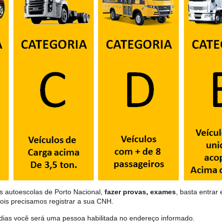
s autoescolas de Porto Nacional,
fazer provas, exames
, basta entrar
ois precisamos registrar a sua CNH.
dias você será uma pessoa habilitada no endereço informado.