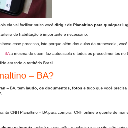
s ela vai facilitar muito você
dirigir de Planaltino para qualquer lu
arteira de habilitação é importante e necessário.
alhoso esse processo, isto porque além das aulas da autoescola, voc
 – BA
a mesma de quem faz autoescola e todos os procedimentos no 
o em todo o território Brasil.
altino – BA?
ran
– BA,
tem laudo, os documentos, fotos
e tudo que você precisa 
A.
ante CNH Planaltino – BA para comprar CNH online e quente de mane
alquer categoria
, estará na sua mão, regularize a sua situação hoje