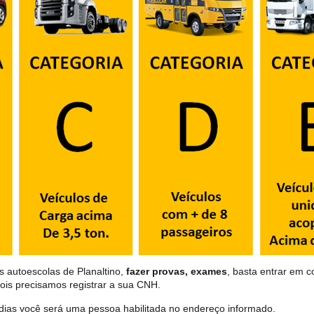
s autoescolas de Planaltino,
fazer provas, exames
, basta entrar em c
ois precisamos registrar a sua CNH.
dias você será uma pessoa habilitada no endereço informado.