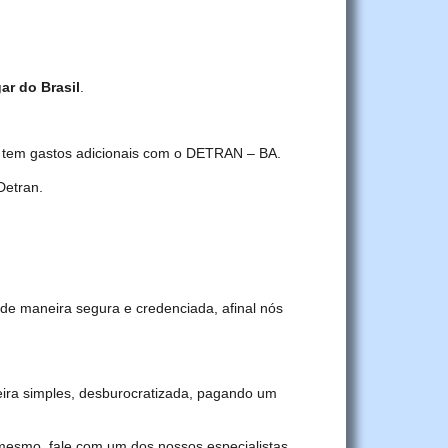
gar do Brasil
.
ê tem gastos adicionais com o DETRAN – BA.
Detran.
de maneira segura e credenciada, afinal nós
ira simples, desburocratizada, pagando um
 mesmo, fale com um dos nossos especialistas.