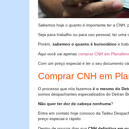
Sabemos hoje o quanto é importante ter a CNH, poi
Seja para trabalho ou para uso pessoal, ter uma c
Porém,
sabemos o quanto é burocrático
e trab
Aqui você vai apenas
comprar CNH em Planaltino
Com um preço especial é ter o seu documento válid
Comprar CNH em Plan
O processo que nós fazemos
é o mesmo do Det
somos despachantes especializados do Detran B
Não quer ter dor de cabeça nenhuma
?
Entre em contato hoje conosco da Tadeu Despach
preço especial e rápido.
Dentro de poucos dias sua
CNH definitiva em qu