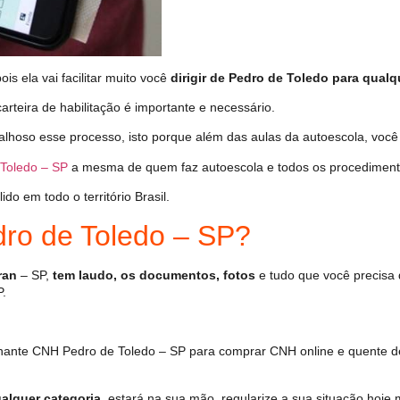
s ela vai facilitar muito você
dirigir de Pedro de Toledo para qualq
arteira de habilitação é importante e necessário.
alhoso esse processo, isto porque além das aulas da autoescola, voc
Toledo – SP
a mesma de quem faz autoescola e todos os procediment
o em todo o território Brasil.
o de Toledo – SP?
ran
– SP,
tem laudo, os documentos, fotos
e tudo que você precisa 
P.
hante CNH Pedro de Toledo – SP para comprar CNH online e quente d
alquer categoria
, estará na sua mão, regularize a sua situação hoje