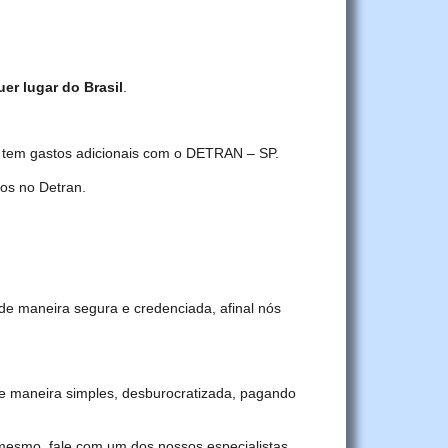
uer lugar do Brasil
.
ê tem gastos adicionais com o DETRAN – SP.
os no Detran.
de maneira segura e credenciada, afinal nós
e maneira simples, desburocratizada, pagando
 mesmo, fale com um dos nossos especialistas.