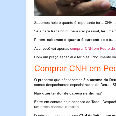
Sabemos hoje o quanto é importante ter a CNH, poi
Seja para trabalho ou para uso pessoal, ter uma c
Porém,
sabemos o quanto é burocrático
e trab
Aqui você vai apenas
comprar CNH em Pedro de 
Com um preço especial é ter o seu documento válid
Comprar CNH em Pedr
O processo que nós fazemos
é o mesmo do Det
somos despachantes especializados do Detran S
Não quer ter dor de cabeça nenhuma
?
Entre em contato hoje conosco da Tadeu Despac
um preço especial e rápido.
Dentro de poucos dias sua
CNH definitiva em qu