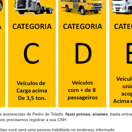
as autoescolas de Pedro de Toledo,
fazer provas, exames
, basta entra
ois precisamos registrar a sua CNH.
dias você será uma pessoa habilitada no endereço informado.