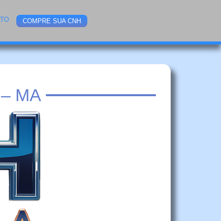
ATO
COMPRE SUA CNH
– MA