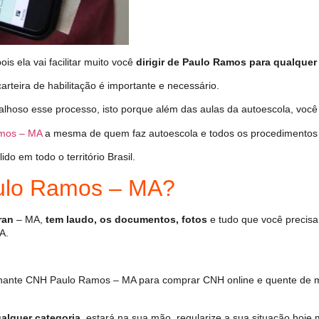
s ela vai facilitar muito você
dirigir de Paulo Ramos para qualquer 
arteira de habilitação é importante e necessário.
alhoso esse processo, isto porque além das aulas da autoescola, vo
mos – MA
a mesma de quem faz autoescola e todos os procedimentos 
o em todo o território Brasil.
ulo Ramos – MA?
ran
– MA,
tem laudo, os documentos, fotos
e tudo que você precisa
A.
hante CNH Paulo Ramos – MA para comprar CNH online e quente de m
alquer categoria
, estará na sua mão, regularize a sua situação hoje