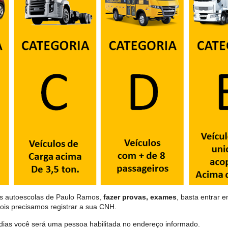
as autoescolas de Paulo Ramos,
fazer provas, exames
, basta entrar e
ois precisamos registrar a sua CNH.
dias você será uma pessoa habilitada no endereço informado.