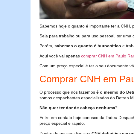
Sabemos hoje o quanto é importante ter a CNH, poi
Seja para trabalho ou para uso pessoal, ter uma c
Porém,
sabemos o quanto é burocrático
e trab
Aqui você vai apenas
comprar CNH em Paulo Ra
Com um preço especial é ter o seu documento válid
Comprar CNH em Pa
O processo que nós fazemos
é o mesmo do Det
somos despachantes especializados do Detran M
Não quer ter dor de cabeça nenhuma
?
Entre em contato hoje conosco da Tadeu Despac
preço especial e rápido.
Dentro de poucos dias sua
CNH definitiva em qu