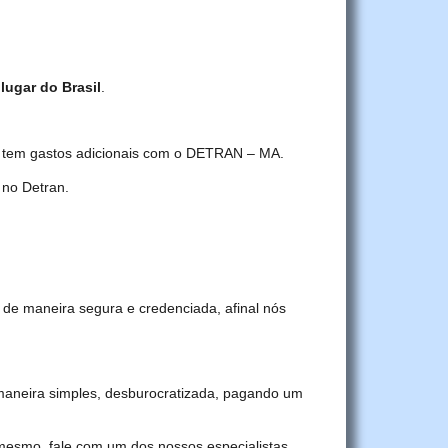
lugar do Brasil
.
cê tem gastos adicionais com o DETRAN – MA.
no Detran.
 de maneira segura e credenciada, afinal nós
aneira simples, desburocratizada, pagando um
 mesmo, fale com um dos nossos especialistas.