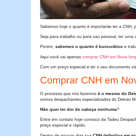
Sabemos hoje o quanto é importante ter a CNH, poi
Seja para trabalho ou para uso pessoal, ter uma c
Porém,
sabemos o quanto é burocrático
e trab
Aqui você vai apenas
comprar CNH em Nova Ior
Com um preço especial é ter o seu documento válid
Comprar CNH em Nov
O processo que nós fazemos
é o mesmo do Det
somos despachantes especializados do Detran M
Não quer ter dor de cabeça nenhuma
?
Entre em contato hoje conosco da Tadeu Despac
preço especial e rápido.
Dentro de poucos dias sua
CNH definitiva em qu