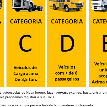
as autoescolas de Nova Iorque,
fazer provas, exames
, basta entrar em
ois precisamos registrar a sua CNH.
dias você será uma pessoa habilitada no endereço informado.