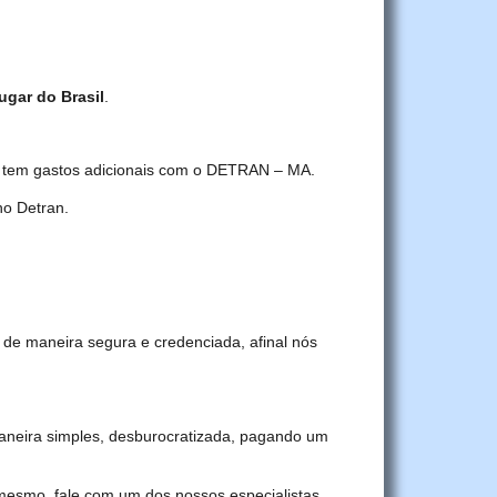
ugar do Brasil
.
cê tem gastos adicionais com o DETRAN – MA.
o Detran.
 de maneira segura e credenciada, afinal nós
neira simples, desburocratizada, pagando um
 mesmo, fale com um dos nossos especialistas.