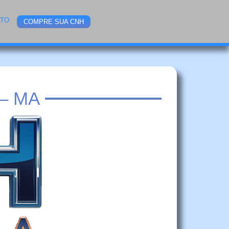
ATO
COMPRE SUA CNH
– MA