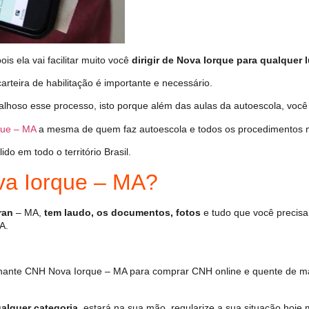
s ela vai facilitar muito você
dirigir de Nova Iorque para qualquer l
arteira de habilitação é importante e necessário.
alhoso esse processo, isto porque além das aulas da autoescola, vo
que – MA
a mesma de quem faz autoescola e todos os procedimentos n
o em todo o território Brasil.
a Iorque – MA?
ran
– MA,
tem laudo, os documentos, fotos
e tudo que você precisa
A.
hante CNH Nova Iorque – MA para comprar CNH online e quente de ma
alquer categoria
, estará na sua mão, regularize a sua situação hoje