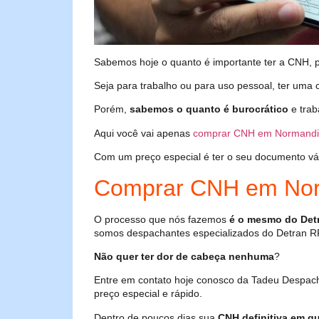
Sabemos hoje o quanto é importante ter a CNH, poi
Seja para trabalho ou para uso pessoal, ter uma c
Porém,
sabemos o quanto é burocrático
e trab
Aqui você vai apenas
comprar CNH em Normandi
Com um preço especial é ter o seu documento válid
Comprar CNH em Nor
O processo que nós fazemos
é o mesmo do Det
somos despachantes especializados do Detran R
Não quer ter dor de cabeça nenhuma
?
Entre em contato hoje conosco da Tadeu Despac
preço especial e rápido.
Dentro de poucos dias sua
CNH definitiva em qu