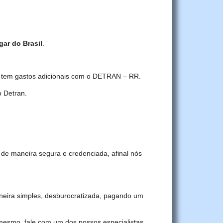
gar do Brasil
.
cê tem gastos adicionais com o DETRAN – RR.
 Detran.
 de maneira segura e credenciada, afinal nós
eira simples, desburocratizada, pagando um
 mesmo, fale com um dos nossos especialistas.