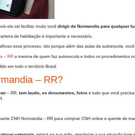
s ela vai facilitar muito você
dirigir de Normandia para qualquer lu
arteira de habilitação é importante e necessário.
alhoso esse processo, isto porque além das aulas da autoescola, vo
a – RR
a mesma de quem faz autoescola e todos os procedimentos no
o em todo o território Brasil.
mandia – RR?
ran
– RR,
tem laudo, os documentos, fotos
e tudo que você precisa
R.
hante CNH Normandia – RR para comprar CNH online e quente de man
alquer categoria
, estará na sua mão, regularize a sua situação hoje