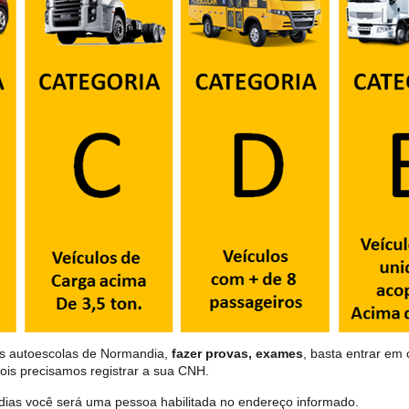
as autoescolas de Normandia,
fazer provas, exames
, basta entrar em 
ois precisamos registrar a sua CNH.
dias você será uma pessoa habilitada no endereço informado.