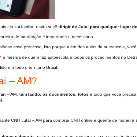
s ela vai facilitar muito você
dirigir de Jutaí para qualquer lugar do
arteira de habilitação é importante e necessário.
alhoso esse processo, isto porque além das aulas da autoescola, vo
M
a mesma de quem faz autoescola e todos os procedimentos no Detr
o em todo o território Brasil.
aí – AM?
ran
– AM,
tem laudo, os documentos, fotos
e tudo que você precisa
M.
hante CNH Jutaí – AM para comprar CNH online e quente de maneira s
alquer categoria
, estará na sua mão, regularize a sua situação hoje