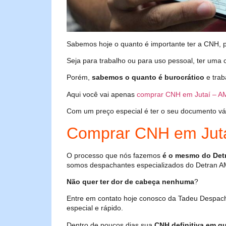
Sabemos hoje o quanto é importante ter a CNH, poi
Seja para trabalho ou para uso pessoal, ter uma c
Porém,
sabemos o quanto é burocrático
e trab
Aqui você vai apenas
comprar CNH em Jutaí – A
Com um preço especial é ter o seu documento válid
Comprar CNH em Jut
O processo que nós fazemos
é o mesmo do Det
somos despachantes especializados do Detran A
Não quer ter dor de cabeça nenhuma
?
Entre em contato hoje conosco da Tadeu Despac
especial e rápido.
Dentro de poucos dias sua
CNH definitiva em qu