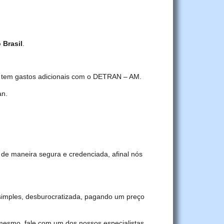
 Brasil
.
cê tem gastos adicionais com o DETRAN – AM.
an.
 de maneira segura e credenciada, afinal nós
imples, desburocratizada, pagando um preço
 mesmo, fale com um dos nossos especialistas.