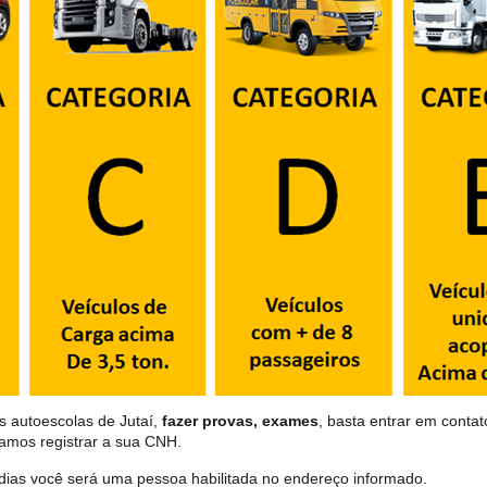
s autoescolas de Jutaí,
fazer provas, exames
, basta entrar em contat
samos registrar a sua CNH.
dias você será uma pessoa habilitada no endereço informado.