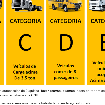
s autoescolas de Juquitiba,
fazer provas, exames
, basta entrar em co
samos registrar a sua CNH.
dias você será uma pessoa habilitada no endereço informado.