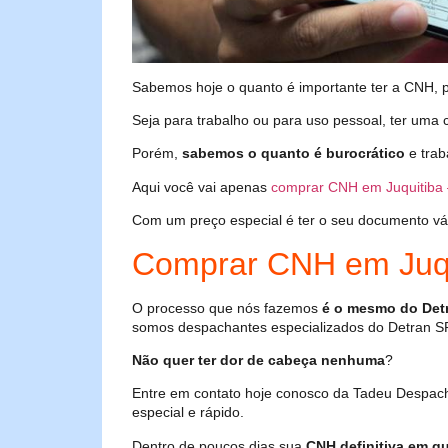
Sabemos hoje o quanto é importante ter a CNH, poi
Seja para trabalho ou para uso pessoal, ter uma c
Porém,
sabemos o quanto é burocrático
e trab
Aqui você vai apenas
comprar CNH em Juquitiba
Com um preço especial é ter o seu documento válid
Comprar CNH em Juqu
O processo que nós fazemos
é o mesmo do Det
somos despachantes especializados do Detran S
Não quer ter dor de cabeça nenhuma
?
Entre em contato hoje conosco da Tadeu Despach
especial e rápido.
Dentro de poucos dias sua
CNH definitiva em qu