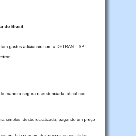
ar do Brasil
.
ê tem gastos adicionais com o DETRAN – SP.
etran.
de maneira segura e credenciada, afinal nós
ra simples, desburocratizada, pagando um preço
 mesmo, fale com um dos nossos especialistas.