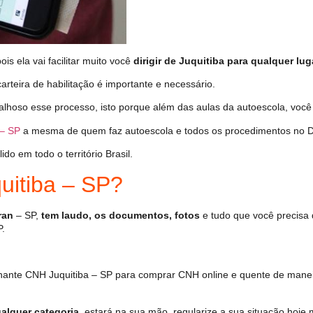
s ela vai facilitar muito você
dirigir de Juquitiba para qualquer lug
arteira de habilitação é importante e necessário.
alhoso esse processo, isto porque além das aulas da autoescola, voc
 – SP
a mesma de quem faz autoescola e todos os procedimentos no D
o em todo o território Brasil.
itiba – SP?
ran
– SP,
tem laudo, os documentos, fotos
e tudo que você precisa 
P.
ante CNH Juquitiba – SP para comprar CNH online e quente de manei
alquer categoria
, estará na sua mão, regularize a sua situação hoje