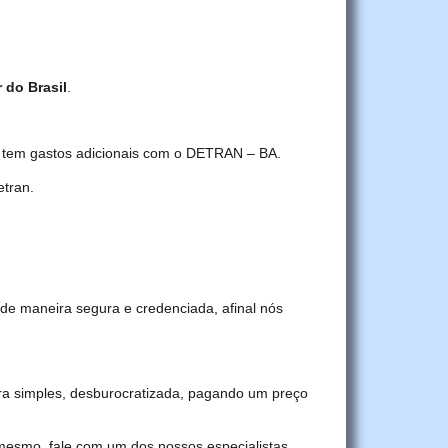
r do Brasil
.
ê tem gastos adicionais com o DETRAN – BA.
tran.
de maneira segura e credenciada, afinal nós
a simples, desburocratizada, pagando um preço
 mesmo, fale com um dos nossos especialistas.