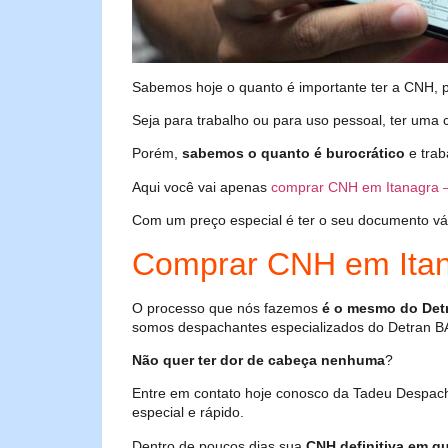
Sabemos hoje o quanto é importante ter a CNH, poi
Seja para trabalho ou para uso pessoal, ter uma c
Porém,
sabemos o quanto é burocrático
e trab
Aqui você vai apenas
comprar CNH em Itanagra 
Com um preço especial é ter o seu documento válid
Comprar CNH em Itan
O processo que nós fazemos
é o mesmo do Det
somos despachantes especializados do Detran B
Não quer ter dor de cabeça nenhuma
?
Entre em contato hoje conosco da Tadeu Despac
especial e rápido.
Dentro de poucos dias sua
CNH definitiva em qu