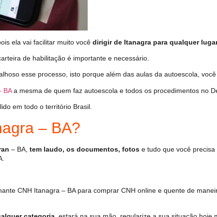
s ela vai facilitar muito você
dirigir de Itanagra para qualquer luga
arteira de habilitação é importante e necessário.
alhoso esse processo, isto porque além das aulas da autoescola, voc
– BA
a mesma de quem faz autoescola e todos os procedimentos no De
o em todo o território Brasil.
agra – BA?
ran
– BA,
tem laudo, os documentos, fotos
e tudo que você precisa 
A.
hante CNH Itanagra – BA para comprar CNH online e quente de maneir
alquer categoria
, estará na sua mão, regularize a sua situação hoje