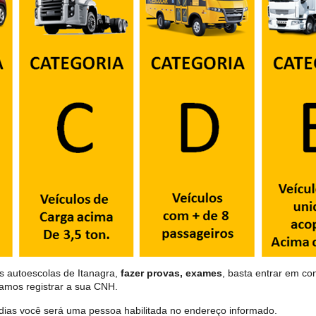
s autoescolas de Itanagra,
fazer provas, exames
, basta entrar em con
samos registrar a sua CNH.
dias você será uma pessoa habilitada no endereço informado.