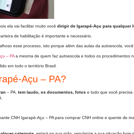
s ela vai facilitar muito você
dirigir de Igarapé-Açu para qualquer l
arteira de habilitação é importante e necessário.
alhoso esse processo, isto porque além das aulas da autoescola, voc
çu – PA
a mesma de quem faz autoescola e todos os procedimentos n
o em todo o território Brasil.
rapé-Açu – PA?
ran
– PA,
tem laudo, os documentos, fotos
e tudo que você precisa 
A.
hante CNH Igarapé-Açu – PA para comprar CNH online e quente de ma
alquer categoria
, estará na sua mão, regularize a sua situação hoje