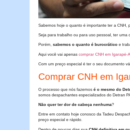
Sabemos hoje o quanto é importante ter a CNH, poi
Seja para trabalho ou para uso pessoal, ter uma c
Porém,
sabemos o quanto é burocrático
e trab
Aqui você vai apenas
comprar CNH em Igarapé-A
Com um preço especial é ter o seu documento válid
Comprar CNH em Iga
O processo que nós fazemos
é o mesmo do Det
somos despachantes especializados do Detran P
Não quer ter dor de cabeça nenhuma
?
Entre em contato hoje conosco da Tadeu Despac
preço especial e rápido.
Dentro de poucos dias sua
CNH definitiva em qu