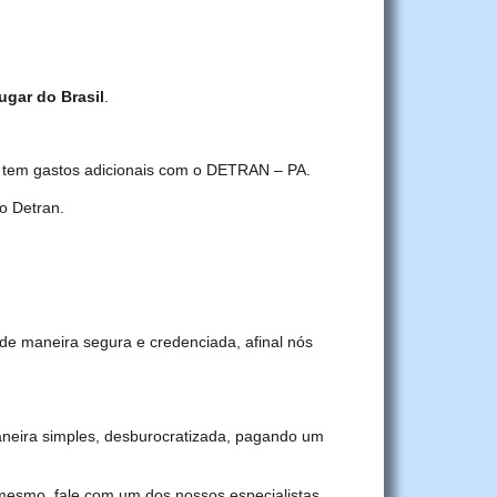
ugar do Brasil
.
ê tem gastos adicionais com o DETRAN – PA.
o Detran.
de maneira segura e credenciada, afinal nós
neira simples, desburocratizada, pagando um
 mesmo, fale com um dos nossos especialistas.