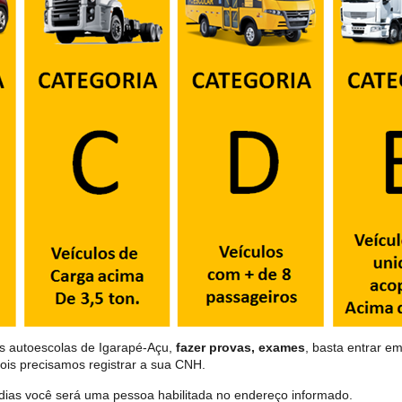
as autoescolas de Igarapé-Açu,
fazer provas, exames
, basta entrar em
ois precisamos registrar a sua CNH.
dias você será uma pessoa habilitada no endereço informado.