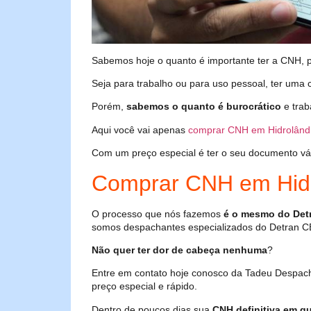
Sabemos hoje o quanto é importante ter a CNH, poi
Seja para trabalho ou para uso pessoal, ter uma c
Porém,
sabemos o quanto é burocrático
e trab
Aqui você vai apenas
comprar CNH em Hidrolând
Com um preço especial é ter o seu documento válid
Comprar CNH em Hidr
O processo que nós fazemos
é o mesmo do Det
somos despachantes especializados do Detran C
Não quer ter dor de cabeça nenhuma
?
Entre em contato hoje conosco da Tadeu Despac
preço especial e rápido.
Dentro de poucos dias sua
CNH definitiva em qu