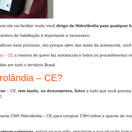
s ela vai facilitar muito você
dirigir de Hidrolândia para qualquer l
arteira de habilitação é importante e necessário.
alhoso esse processo, isto porque além das aulas da autoescola, voc
ia – CE
a mesma de quem faz autoescola e todos os procedimentos no
o em todo o território Brasil.
olândia – CE?
ran
– CE,
tem laudo, os documentos, fotos
e tudo que você precisa 
E.
hante CNH Hidrolândia – CE para comprar CNH online e quente de man
alquer categoria
, estará na sua mão, regularize a sua situação hoje