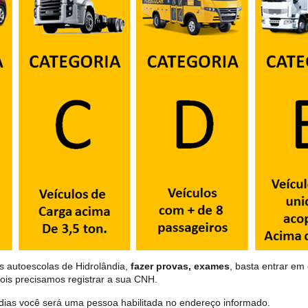
s autoescolas de Hidrolândia,
fazer provas, exames
, basta entrar em 
ois precisamos registrar a sua CNH.
dias você será uma pessoa habilitada no endereço informado.