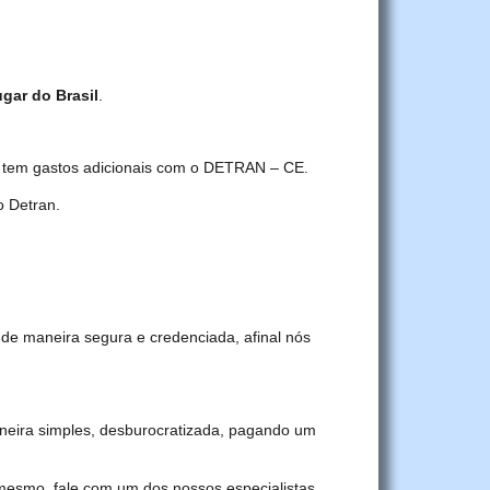
ugar do Brasil
.
ê tem gastos adicionais com o DETRAN – CE.
 Detran.
de maneira segura e credenciada, afinal nós
eira simples, desburocratizada, pagando um
 mesmo, fale com um dos nossos especialistas.