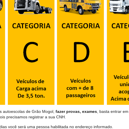
as autoescolas de Grão Mogol,
fazer provas, exames
, basta entrar em
ois precisamos registrar a sua CNH.
dias você será uma pessoa habilitada no endereço informado.