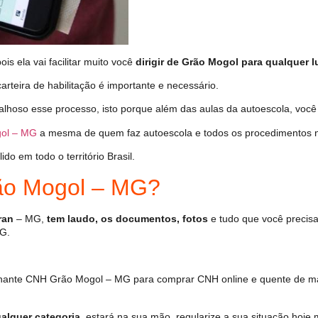
s ela vai facilitar muito você
dirigir de Grão Mogol para qualquer l
arteira de habilitação é importante e necessário.
alhoso esse processo, isto porque além das aulas da autoescola, vo
ol – MG
a mesma de quem faz autoescola e todos os procedimentos n
o em todo o território Brasil.
o Mogol – MG?
ran
– MG,
tem laudo, os documentos, fotos
e tudo que você precisa
G.
hante CNH Grão Mogol – MG para comprar CNH online e quente de ma
alquer categoria
, estará na sua mão, regularize a sua situação hoje