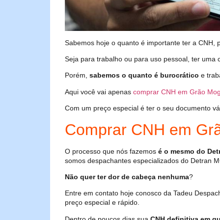
Sabemos hoje o quanto é importante ter a CNH, poi
Seja para trabalho ou para uso pessoal, ter uma c
Porém,
sabemos o quanto é burocrático
e trab
Aqui você vai apenas
comprar CNH em Grão Mog
Com um preço especial é ter o seu documento válid
Comprar CNH em Grã
O processo que nós fazemos
é o mesmo do Det
somos despachantes especializados do Detran M
Não quer ter dor de cabeça nenhuma
?
Entre em contato hoje conosco da Tadeu Despac
preço especial e rápido.
Dentro de poucos dias sua
CNH definitiva em qu