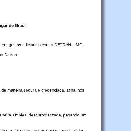
ugar do Brasil
.
cê tem gastos adicionais com o DETRAN – MG.
o Detran.
 de maneira segura e credenciada, afinal nós
neira simples, desburocratizada, pagando um
 mesmo, fale com um dos nossos especialistas.