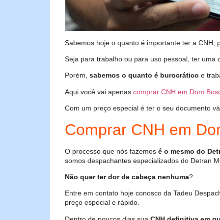
Sabemos hoje o quanto é importante ter a CNH, poi
Seja para trabalho ou para uso pessoal, ter uma c
Porém,
sabemos o quanto é burocrático
e trab
Aqui você vai apenas
comprar CNH em Dom Bos
Com um preço especial é ter o seu documento válid
Comprar CNH em Do
O processo que nós fazemos
é o mesmo do Det
somos despachantes especializados do Detran M
Não quer ter dor de cabeça nenhuma
?
Entre em contato hoje conosco da Tadeu Despac
preço especial e rápido.
Dentro de poucos dias sua
CNH definitiva em qu