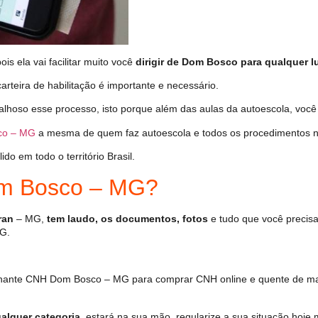
s ela vai facilitar muito você
dirigir de Dom Bosco para qualquer lu
arteira de habilitação é importante e necessário.
alhoso esse processo, isto porque além das aulas da autoescola, vo
co – MG
a mesma de quem faz autoescola e todos os procedimentos n
o em todo o território Brasil.
m Bosco – MG?
ran
– MG,
tem laudo, os documentos, fotos
e tudo que você precisa
G.
hante CNH Dom Bosco – MG para comprar CNH online e quente de man
alquer categoria
, estará na sua mão, regularize a sua situação hoje