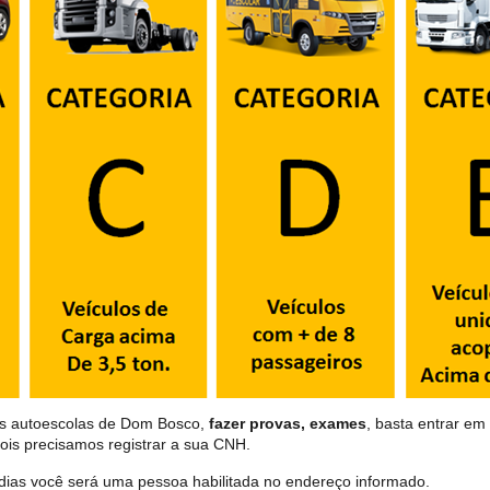
as autoescolas de Dom Bosco,
fazer provas, exames
, basta entrar em 
ois precisamos registrar a sua CNH.
dias você será uma pessoa habilitada no endereço informado.