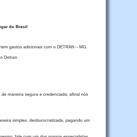
gar do Brasil
.
cê tem gastos adicionais com o DETRAN – MG.
o Detran.
 de maneira segura e credenciada, afinal nós
eira simples, desburocratizada, pagando um
 mesmo, fale com um dos nossos especialistas.