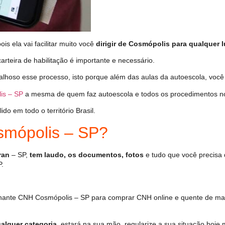
s ela vai facilitar muito você
dirigir de Cosmópolis para qualquer l
arteira de habilitação é importante e necessário.
alhoso esse processo, isto porque além das aulas da autoescola, voc
is – SP
a mesma de quem faz autoescola e todos os procedimentos n
o em todo o território Brasil.
mópolis – SP?
ran
– SP,
tem laudo, os documentos, fotos
e tudo que você precisa 
P.
hante CNH Cosmópolis – SP para comprar CNH online e quente de man
alquer categoria
, estará na sua mão, regularize a sua situação hoje