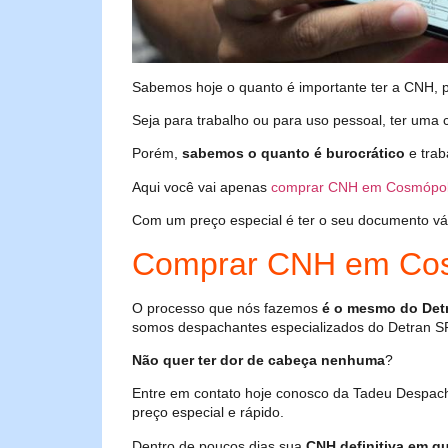
Sabemos hoje o quanto é importante ter a CNH, poi
Seja para trabalho ou para uso pessoal, ter uma c
Porém,
sabemos o quanto é burocrático
e trab
Aqui você vai apenas
comprar CNH em Cosmópol
Com um preço especial é ter o seu documento válid
Comprar CNH em Cos
O processo que nós fazemos
é o mesmo do Det
somos despachantes especializados do Detran S
Não quer ter dor de cabeça nenhuma
?
Entre em contato hoje conosco da Tadeu Despac
preço especial e rápido.
Dentro de poucos dias sua
CNH definitiva em qu