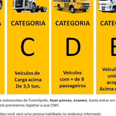
as autoescolas de Cosmópolis,
fazer provas, exames
, basta entrar em
ois precisamos registrar a sua CNH.
dias você será uma pessoa habilitada no endereço informado.