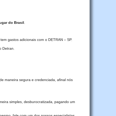
ugar do Brasil
.
ê tem gastos adicionais com o DETRAN – SP.
o Detran.
de maneira segura e credenciada, afinal nós
eira simples, desburocratizada, pagando um
 mesmo, fale com um dos nossos especialistas.