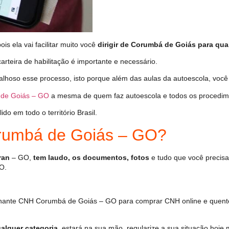
s ela vai facilitar muito você
dirigir de Corumbá de Goiás para qual
arteira de habilitação é importante e necessário.
alhoso esse processo, isto porque além das aulas da autoescola, vo
de Goiás – GO
a mesma de quem faz autoescola e todos os procedim
o em todo o território Brasil.
umbá de Goiás – GO?
ran
– GO,
tem laudo, os documentos, fotos
e tudo que você precisa
O.
hante CNH Corumbá de Goiás – GO para comprar CNH online e quente
alquer categoria
, estará na sua mão, regularize a sua situação hoje