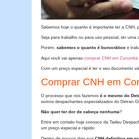
Sabemos hoje o quanto é importante ter a CNH, poi
Seja para trabalho ou para uso pessoal, ter uma c
Porém,
sabemos o quanto é burocrático
e trab
Aqui você vai apenas
comprar CNH em Corumbá 
Com um preço especial é ter o seu documento válid
Comprar CNH em Cor
O processo que nós fazemos
é o mesmo do Det
somos despachantes especializados do Detran G
Não quer ter dor de cabeça nenhuma
?
Entre em contato hoje conosco da Tadeu Despac
um preço especial e rápido.
Dentro de poucos dias sua
CNH definitiva em qu