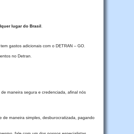
quer lugar do Brasil
.
cê tem gastos adicionais com o DETRAN – GO.
entos no Detran.
 de maneira segura e credenciada, afinal nós
 de maneira simples, desburocratizada, pagando
 mesmo, fale com um dos nossos especialistas.