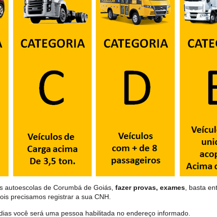
as autoescolas de Corumbá de Goiás,
fazer provas, exames
, basta en
ois precisamos registrar a sua CNH.
dias você será uma pessoa habilitada no endereço informado.