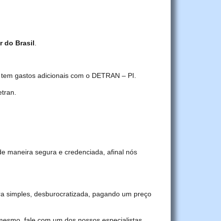
r do Brasil
.
ê tem gastos adicionais com o DETRAN – PI.
tran.
de maneira segura e credenciada, afinal nós
a simples, desburocratizada, pagando um preço
 mesmo, fale com um dos nossos especialistas.