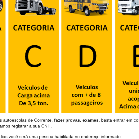
as autoescolas de Corrente,
fazer provas, exames
, basta entrar em co
samos registrar a sua CNH.
dias você será uma pessoa habilitada no endereço informado.