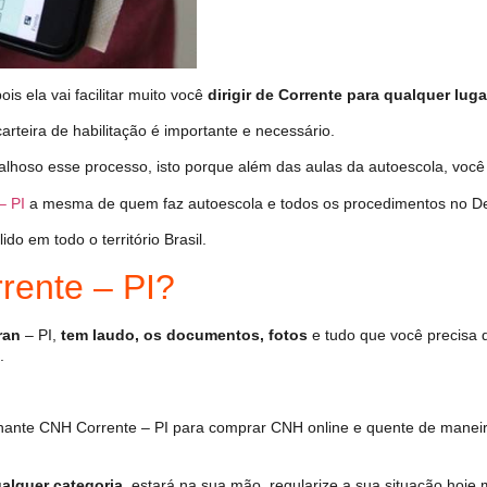
s ela vai facilitar muito você
dirigir de Corrente para qualquer luga
arteira de habilitação é importante e necessário.
alhoso esse processo, isto porque além das aulas da autoescola, voc
– PI
a mesma de quem faz autoescola e todos os procedimentos no De
o em todo o território Brasil.
ente – PI?
ran
– PI,
tem laudo, os documentos, fotos
e tudo que você precisa 
.
ante CNH Corrente – PI para comprar CNH online e quente de maneir
alquer categoria
, estará na sua mão, regularize a sua situação hoje