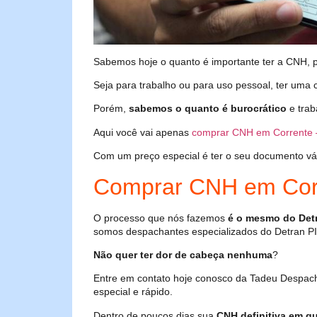
Sabemos hoje o quanto é importante ter a CNH, poi
Seja para trabalho ou para uso pessoal, ter uma c
Porém,
sabemos o quanto é burocrático
e trab
Aqui você vai apenas
comprar CNH em Corrente 
Com um preço especial é ter o seu documento válid
Comprar CNH em Corr
O processo que nós fazemos
é o mesmo do Det
somos despachantes especializados do Detran PI
Não quer ter dor de cabeça nenhuma
?
Entre em contato hoje conosco da Tadeu Despach
especial e rápido.
Dentro de poucos dias sua
CNH definitiva em qu