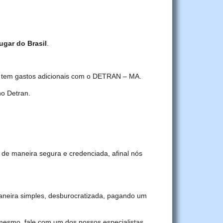
ugar do Brasil
.
cê tem gastos adicionais com o DETRAN – MA.
o Detran.
 de maneira segura e credenciada, afinal nós
neira simples, desburocratizada, pagando um
 mesmo, fale com um dos nossos especialistas.