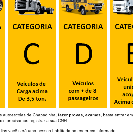
as autoescolas de Chapadinha,
fazer provas, exames
, basta entrar em
ois precisamos registrar a sua CNH.
dias você será uma pessoa habilitada no endereço informado.