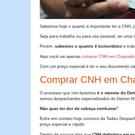
Sabemos hoje o quanto é importante ter a CNH, poi
Seja para trabalho ou para uso pessoal, ter uma c
Porém,
sabemos o quanto é burocrático
e trab
Aqui você vai apenas
comprar CNH em Chapadin
Com um preço especial é ter o seu documento válid
Comprar CNH em Cha
O processo que nós fazemos
é o mesmo do Det
somos despachantes especializados do Detran M
Não quer ter dor de cabeça nenhuma
?
Entre em contato hoje conosco da Tadeu Despac
preço especial e rápido.
Dentro de poucos dias sua
CNH definitiva em qu