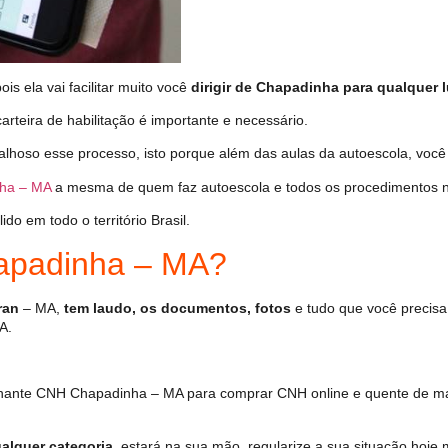
s ela vai facilitar muito você
dirigir de Chapadinha para qualquer l
arteira de habilitação é importante e necessário.
alhoso esse processo, isto porque além das aulas da autoescola, vo
ha – MA
a mesma de quem faz autoescola e todos os procedimentos n
o em todo o território Brasil.
padinha – MA?
ran
– MA,
tem laudo, os documentos, fotos
e tudo que você precisa
A.
hante CNH Chapadinha – MA para comprar CNH online e quente de ma
alquer categoria
, estará na sua mão, regularize a sua situação hoje