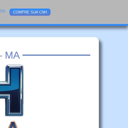
ATO
COMPRE SUA CNH
– MA