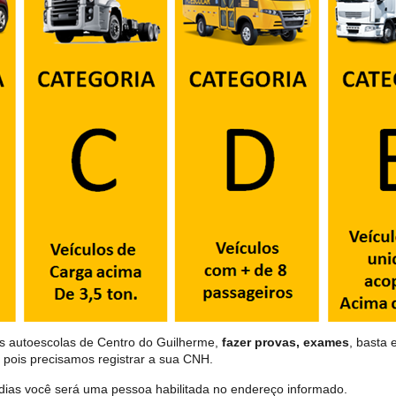
as autoescolas de Centro do Guilherme,
fazer provas, exames
, basta 
 pois precisamos registrar a sua CNH.
dias você será uma pessoa habilitada no endereço informado.