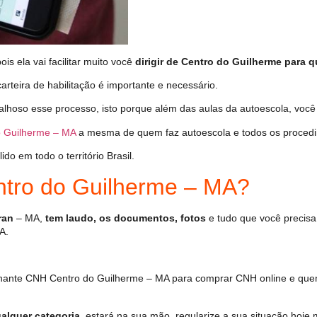
s ela vai facilitar muito você
dirigir de Centro do Guilherme para q
arteira de habilitação é importante e necessário.
alhoso esse processo, isto porque além das aulas da autoescola, vo
 Guilherme – MA
a mesma de quem faz autoescola e todos os procedi
o em todo o território Brasil.
tro do Guilherme – MA?
ran
– MA,
tem laudo, os documentos, fotos
e tudo que você precisa
A.
hante CNH Centro do Guilherme – MA para comprar CNH online e quent
alquer categoria
, estará na sua mão, regularize a sua situação hoje