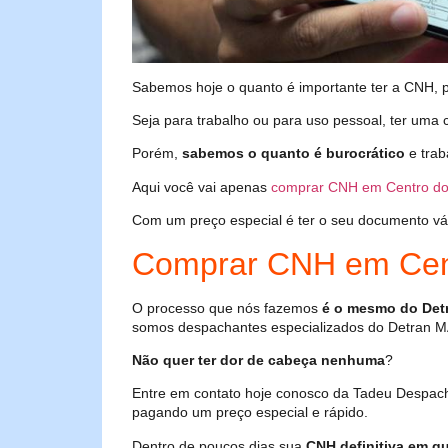
Sabemos hoje o quanto é importante ter a CNH, poi
Seja para trabalho ou para uso pessoal, ter uma c
Porém,
sabemos o quanto é burocrático
e trab
Aqui você vai apenas
comprar CNH em Centro do
Com um preço especial é ter o seu documento válid
Comprar CNH em Cen
O processo que nós fazemos
é o mesmo do Det
somos despachantes especializados do Detran M
Não quer ter dor de cabeça nenhuma
?
Entre em contato hoje conosco da Tadeu Despac
pagando um preço especial e rápido.
Dentro de poucos dias sua
CNH definitiva em qu