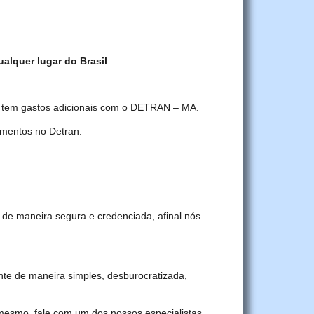
ualquer lugar do Brasil
.
cê tem gastos adicionais com o DETRAN – MA.
mentos no Detran.
 de maneira segura e credenciada, afinal nós
e de maneira simples, desburocratizada,
 mesmo, fale com um dos nossos especialistas.