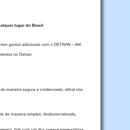
alquer lugar do Brasil
.
cê tem gastos adicionais com o DETRAN – AM.
mentos no Detran.
 de maneira segura e credenciada, afinal nós
e de maneira simples, desburocratizada,
 mesmo, fale com um dos nossos especialistas.