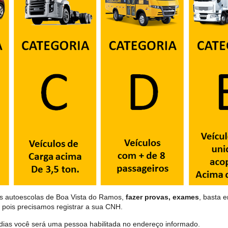
as autoescolas de Boa Vista do Ramos,
fazer provas, exames
, basta e
 pois precisamos registrar a sua CNH.
dias você será uma pessoa habilitada no endereço informado.