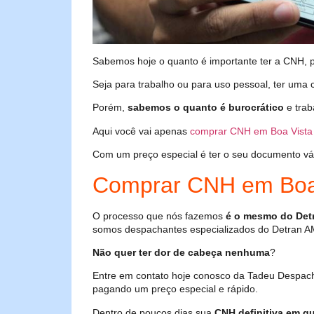
Sabemos hoje o quanto é importante ter a CNH, poi
Seja para trabalho ou para uso pessoal, ter uma c
Porém,
sabemos o quanto é burocrático
e trab
Aqui você vai apenas
comprar CNH em Boa Vista
Com um preço especial é ter o seu documento válid
Comprar CNH em Boa
O processo que nós fazemos
é o mesmo do Det
somos despachantes especializados do Detran A
Não quer ter dor de cabeça nenhuma
?
Entre em contato hoje conosco da Tadeu Despac
pagando um preço especial e rápido.
Dentro de poucos dias sua
CNH definitiva em qu