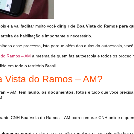
s ela vai facilitar muito você
dirigir de Boa Vista do Ramos para qu
arteira de habilitação é importante e necessário.
alhoso esse processo, isto porque além das aulas da autoescola, vo
 do Ramos – AM
a mesma de quem faz autoescola e todos os procedi
o em todo o território Brasil.
 Vista do Ramos – AM?
ran
– AM,
tem laudo, os documentos, fotos
e tudo que você precisa
M.
hante CNH Boa Vista do Ramos – AM para comprar CNH online e quent
alquer categoria
, estará na sua mão, regularize a sua situação hoje