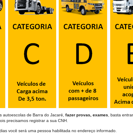
s autoescolas de Barra do Jacaré,
fazer provas, exames
, basta entra
ois precisamos registrar a sua CNH.
dias você será uma pessoa habilitada no endereço informado.