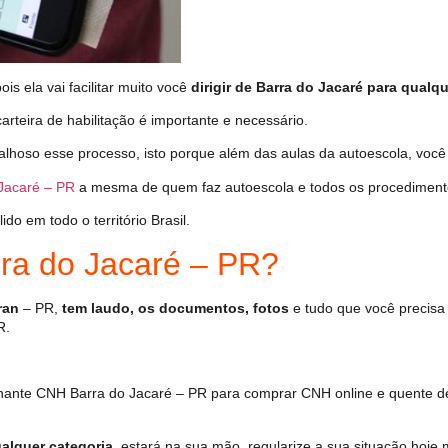
s ela vai facilitar muito você
dirigir de Barra do Jacaré para qualqu
arteira de habilitação é importante e necessário.
alhoso esse processo, isto porque além das aulas da autoescola, voc
Jacaré – PR
a mesma de quem faz autoescola e todos os procediment
o em todo o território Brasil.
a do Jacaré – PR?
ran
– PR,
tem laudo, os documentos, fotos
e tudo que você precisa 
R.
hante CNH Barra do Jacaré – PR para comprar CNH online e quente de
alquer categoria
, estará na sua mão, regularize a sua situação hoje