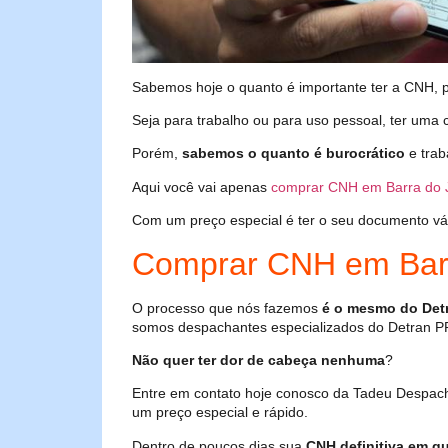
Sabemos hoje o quanto é importante ter a CNH, poi
Seja para trabalho ou para uso pessoal, ter uma c
Porém,
sabemos o quanto é burocrático
e trab
Aqui você vai apenas
comprar CNH em Barra do 
Com um preço especial é ter o seu documento válid
Comprar CNH em Barr
O processo que nós fazemos
é o mesmo do Det
somos despachantes especializados do Detran P
Não quer ter dor de cabeça nenhuma
?
Entre em contato hoje conosco da Tadeu Despac
um preço especial e rápido.
Dentro de poucos dias sua
CNH definitiva em qu