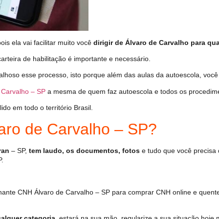
s ela vai facilitar muito você
dirigir de Álvaro de Carvalho para qua
arteira de habilitação é importante e necessário.
alhoso esse processo, isto porque além das aulas da autoescola, voc
 Carvalho – SP
a mesma de quem faz autoescola e todos os procedime
o em todo o território Brasil.
ro de Carvalho – SP?
ran
– SP,
tem laudo, os documentos, fotos
e tudo que você precisa 
P.
ante CNH Álvaro de Carvalho – SP para comprar CNH online e quente
alquer categoria
, estará na sua mão, regularize a sua situação hoje