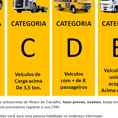
s autoescolas de Álvaro de Carvalho,
fazer provas, exames
, basta en
ois precisamos registrar a sua CNH.
dias você será uma pessoa habilitada no endereço informado.