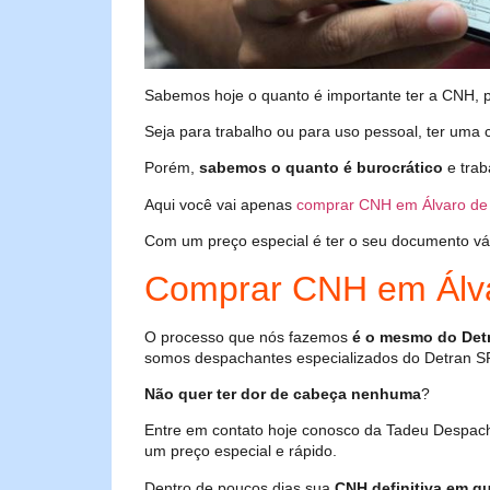
Sabemos hoje o quanto é importante ter a CNH, poi
Seja para trabalho ou para uso pessoal, ter uma c
Porém,
sabemos o quanto é burocrático
e trab
Aqui você vai apenas
comprar CNH em Álvaro de
Com um preço especial é ter o seu documento válid
Comprar CNH em Álva
O processo que nós fazemos
é o mesmo do Det
somos despachantes especializados do Detran S
Não quer ter dor de cabeça nenhuma
?
Entre em contato hoje conosco da Tadeu Despach
um preço especial e rápido.
Dentro de poucos dias sua
CNH definitiva em qu