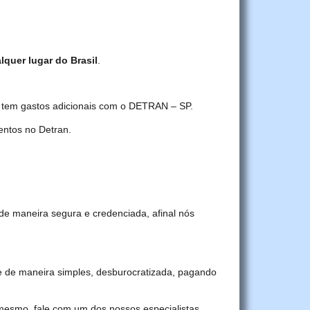
lquer lugar do Brasil
.
ê tem gastos adicionais com o DETRAN – SP.
ntos no Detran.
de maneira segura e credenciada, afinal nós
 de maneira simples, desburocratizada, pagando
 mesmo, fale com um dos nossos especialistas.