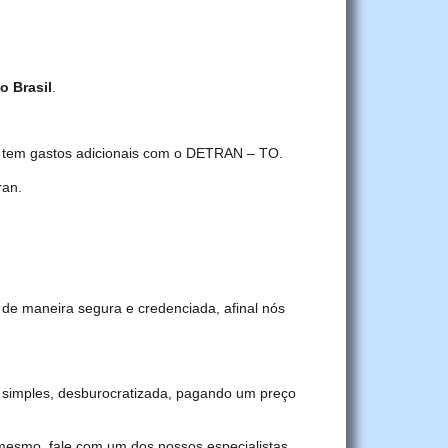
o Brasil
.
cê tem gastos adicionais com o DETRAN – TO.
ran.
 de maneira segura e credenciada, afinal nós
simples, desburocratizada, pagando um preço
 mesmo, fale com um dos nossos especialistas.