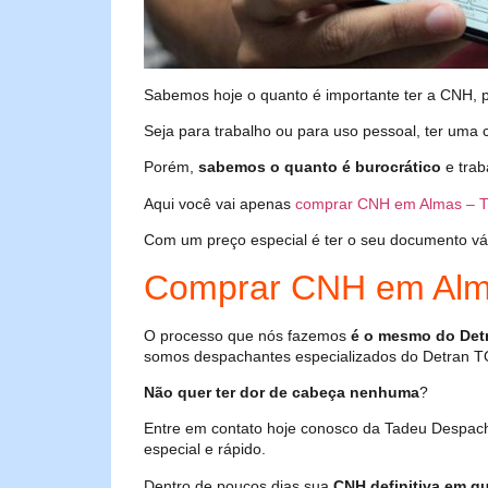
Sabemos hoje o quanto é importante ter a CNH, poi
Seja para trabalho ou para uso pessoal, ter uma c
Porém,
sabemos o quanto é burocrático
e trab
Aqui você vai apenas
comprar CNH em Almas – 
Com um preço especial é ter o seu documento válid
Comprar CNH em Alm
O processo que nós fazemos
é o mesmo do Det
somos despachantes especializados do Detran T
Não quer ter dor de cabeça nenhuma
?
Entre em contato hoje conosco da Tadeu Despac
especial e rápido.
Dentro de poucos dias sua
CNH definitiva em qu