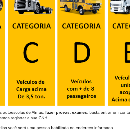
as autoescolas de Almas,
fazer provas, exames
, basta entrar em conta
samos registrar a sua CNH.
dias você será uma pessoa habilitada no endereço informado.