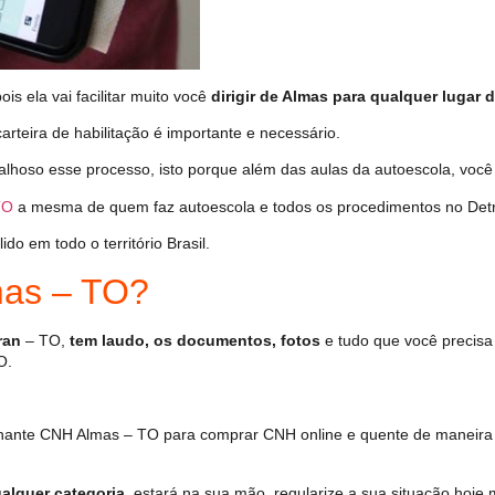
s ela vai facilitar muito você
dirigir de Almas para qualquer lugar d
arteira de habilitação é importante e necessário.
alhoso esse processo, isto porque além das aulas da autoescola, vo
TO
a mesma de quem faz autoescola e todos os procedimentos no Det
o em todo o território Brasil.
as – TO?
ran
– TO,
tem laudo, os documentos, fotos
e tudo que você precisa
O.
hante CNH Almas – TO para comprar CNH online e quente de maneira 
alquer categoria
, estará na sua mão, regularize a sua situação hoje